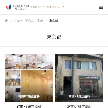
グループ医院のご案内
東京都
ホーム
東京都
町田KT矯正歯科
葛西KT矯正歯科
町田KT矯正歯科
葛西KT矯正歯科